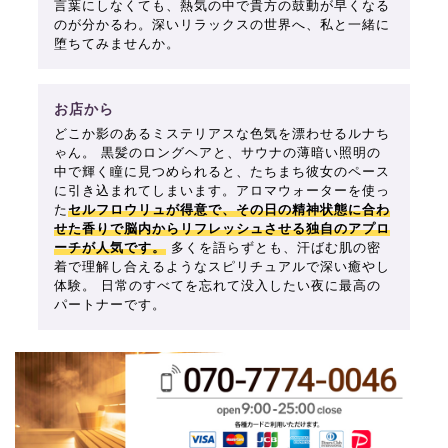
言葉にしなくても、熱気の中で貴方の鼓動が早くなる
のが分かるわ。深いリラックスの世界へ、私と一緒に
堕ちてみませんか。
お店から
どこか影のあるミステリアスな色気を漂わせるルナち
ゃん。 黒髪のロングヘアと、サウナの薄暗い照明の
中で輝く瞳に見つめられると、たちまち彼女のペース
に引き込まれてしまいます。アロマウォーターを使っ
た
セルフロウリュが得意で、その日の精神状態に合わ
せた香りで脳内からリフレッシュさせる独自のアプロ
ーチが人気です。
多くを語らずとも、汗ばむ肌の密
着で理解し合えるようなスピリチュアルで深い癒やし
体験。 日常のすべてを忘れて没入したい夜に最高の
パートナーです。