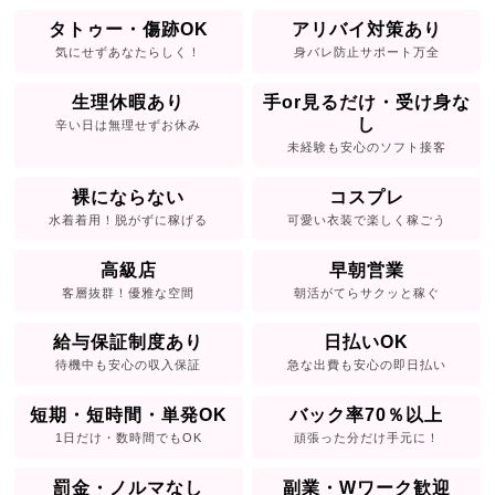
タトゥー・傷跡OK
アリバイ対策あり
気にせずあなたらしく！
身バレ防止サポート万全
生理休暇あり
手or見るだけ・受け身な
し
辛い日は無理せずお休み
未経験も安心のソフト接客
裸にならない
コスプレ
水着着用！脱がずに稼げる
可愛い衣装で楽しく稼ごう
高級店
早朝営業
客層抜群！優雅な空間
朝活がてらサクッと稼ぐ
給与保証制度あり
日払いOK
待機中も安心の収入保証
急な出費も安心の即日払い
短期・短時間・単発OK
バック率70％以上
1日だけ・数時間でもOK
頑張った分だけ手元に！
罰金・ノルマなし
副業・Wワーク歓迎