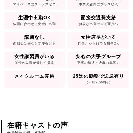
マイペースにストレスゼロ
本業の合間にプラス収入
生理中出勤OK
面接交通費支給
体調に合わせて安全に出勤
無駄な出費ゼロで面接へ
講習なし
女性店長がいる
面倒な研修なしで即稼げる
同性だから何でも相談OK
女性講習員がいる
安心の大手グループ
同性の先輩が優しく指導
充実の待遇と抜群の集客力
メイクルーム完備
25迄の勤務で送迎有り
（一律2,000円）
在籍キャストの声
未経験から輝ける場所。