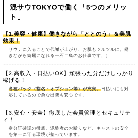
混サウTOKYOで働く「5つのメリッ
ト」
【1.美容・健康】働きながら「ととのう」＆美肌
効果！
サウナに入ることで代謝が上がり、お肌もツルツルに。働
きながら綺麗になれる一石二鳥のお仕事です。）
【2.高収入・日払いOK】頑張った分だけしっかり
稼げる！
各種バック（指名・オプション等）が充実。
日払いにも対
応しているので急な出費も安心です。
【3.安心・安全】徹底した会員管理とセキュリテ
ィ！
身分証確認の徹底、泥酔者のお断りなど、キャストの安全
を第一に守る環境が整っています。