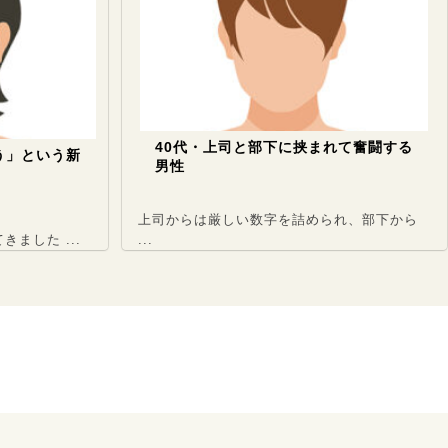
40代・上司と部下に挟まれて奮闘する
新
男性
カサカ
り戻す
上司からは厳しい数字を詰められ、部下から
.
...
50代