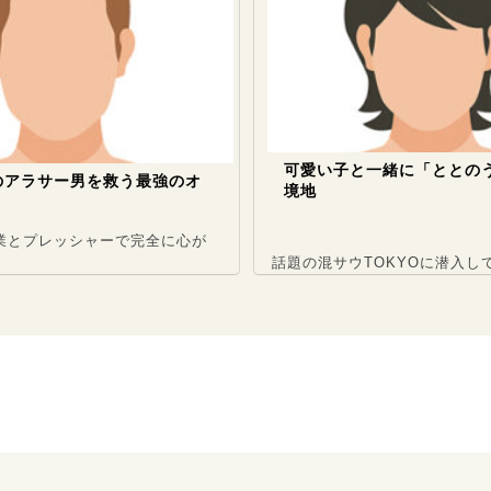
可愛い子と一緒に「ととのう」という
男を救う最強のオ
境地
シャーで完全に心が
話題の混サウTOKYOに潜入してきました ..